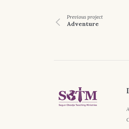
Previous
project
Adventure
A
C