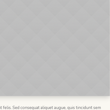
t felis. Sed consequat aliquet augue, quis tincidunt sem