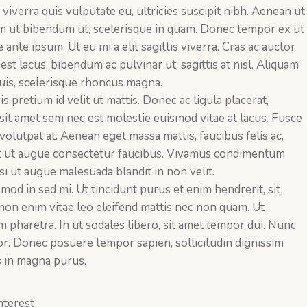
 viverra quis vulputate eu, ultricies suscipit nibh. Aenean ut
um ut bibendum ut, scelerisque in quam. Donec tempor ex ut
 ante ipsum. Ut eu mi a elit sagittis viverra. Cras ac auctor
est lacus, bibendum ac pulvinar ut, sagittis at nisl. Aliquam
 quis, scelerisque rhoncus magna.
s pretium id velit ut mattis. Donec ac ligula placerat,
 sit amet sem nec est molestie euismod vitae at lacus. Fusce
m volutpat at. Aenean eget massa mattis, faucibus felis ac,
it ut augue consectetur faucibus. Vivamus condimentum
i ut augue malesuada blandit in non velit.
od in sed mi. Ut tincidunt purus et enim hendrerit, sit
non enim vitae leo eleifend mattis nec non quam. Ut
m pharetra. In ut sodales libero, sit amet tempor dui. Nunc
tor. Donec posuere tempor sapien, sollicitudin dignissim
s in magna purus.
nterest