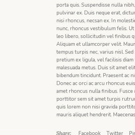
porta quis. Suspendisse nulla nibh,
pulvinar ex. Duis neque erat, dict
nisi rhoncus, necsan ex. In molestie
nunc, rhoncus vestibulum felis. Ut 
leo libero, sollicitudin vel finibus
Aliquam et ullamcorper velit. Mauri
tempus turpis nec, varius nisl. Sed
pretium ex ligula, vel facilisis dia
malesuada metus. Duis sit amet el
bibendum tincidunt. Praesent ac nis
Donec ac orci ac arcu rhoncus euism
amet rhoncus nulla finibus. Fusce 
porttitor sem sit amet turpis rutru
quis lorem non nisi gravida portti
mauris aliquet hendrerit. Maecena
Share:
Facebook
Twitter
Pi