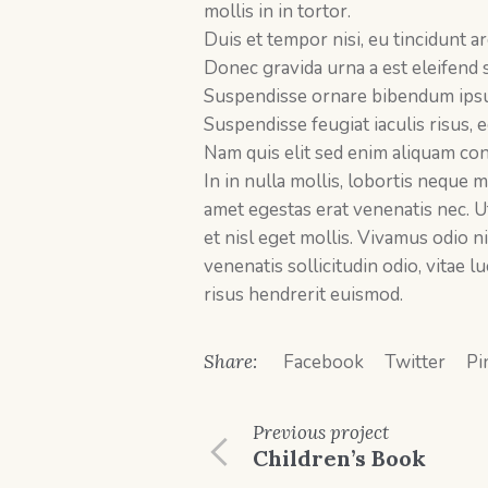
mollis in in tortor.
Duis et tempor nisi, eu tincidunt 
Donec gravida urna a est eleifend sol
Suspendisse ornare bibendum ipsum 
Suspendisse feugiat iaculis risus, 
Nam quis elit sed enim aliquam co
In in nulla mollis, lobortis neque 
amet egestas erat venenatis nec. U
et nisl eget mollis. Vivamus odio ni
venenatis sollicitudin odio, vitae 
risus hendrerit euismod.
Share:
Facebook
Twitter
Pi
Previous
project
Children’s Book