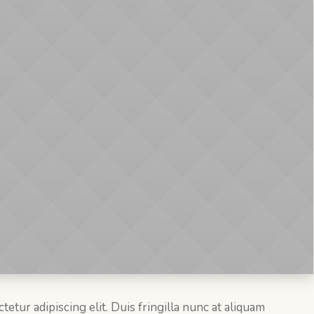
etur adipiscing elit. Duis fringilla nunc at aliquam