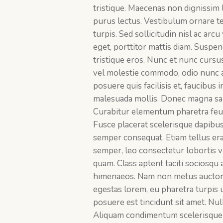
tristique. Maecenas non dignissim l
purus lectus. Vestibulum ornare tel
turpis. Sed sollicitudin nisl ac arc
eget, porttitor mattis diam. Suspen
tristique eros. Nunc et nunc cursus
vel molestie commodo, odio nunc al
posuere quis facilisis et, faucibus 
malesuada mollis. Donec magna sap
Curabitur elementum pharetra feug
Fusce placerat scelerisque dapibu
semper consequat. Etiam tellus erat
semper, leo consectetur lobortis vi
quam. Class aptent taciti sociosqu 
himenaeos. Nam non metus auctor, 
egestas lorem, eu pharetra turpis
posuere est tincidunt sit amet. Nul
Aliquam condimentum scelerisque 