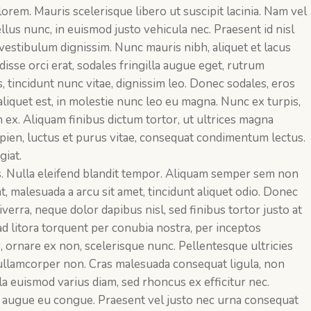
orem. Mauris scelerisque libero ut suscipit lacinia. Nam vel
lus nunc, in euismod justo vehicula nec. Praesent id nisl
u vestibulum dignissim. Nunc mauris nibh, aliquet et lacus
disse orci erat, sodales fringilla augue eget, rutrum
, tincidunt nunc vitae, dignissim leo. Donec sodales, eros
iquet est, in molestie nunc leo eu magna. Nunc ex turpis,
in ex. Aliquam finibus dictum tortor, ut ultrices magna
ien, luctus et purus vitae, consequat condimentum lectus.
iat.
s. Nulla eleifend blandit tempor. Aliquam semper sem non
, malesuada a arcu sit amet, tincidunt aliquet odio. Donec
verra, neque dolor dapibus nisl, sed finibus tortor justo at
ad litora torquent per conubia nostra, per inceptos
ornare ex non, scelerisque nunc. Pellentesque ultricies
 ullamcorper non. Cras malesuada consequat ligula, non
la euismod varius diam, sed rhoncus ex efficitur nec.
augue eu congue. Praesent vel justo nec urna consequat